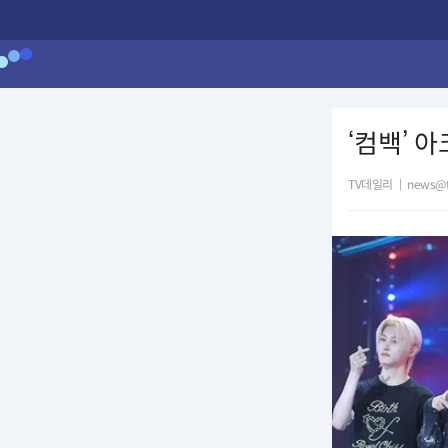
‘컴백’ 
TV데일리
|
news@t