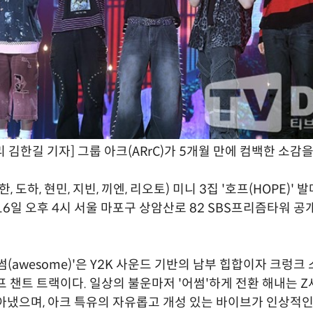
 김한길 기자] 그룹 아크(ARrC)가 5개월 만에 컴백한 소감을
한, 도하, 현민, 지빈, 끼엔, 리오토) 미니 3집 '호프(HOPE)' 
16일 오후 4시 서울 마포구 상암산로 82 SBS프리즘타워 
썸(awesome)'은 Y2K 사운드 기반의 남부 힙합이자 크렁크
프 챈트 트랙이다. 일상의 불운마저 '어썸'하게 전환 해내는 
아냈으며, 아크 특유의 자유롭고 개성 있는 바이브가 인상적인