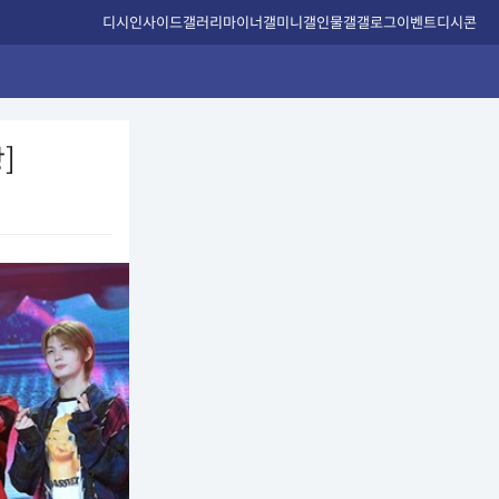
디시인사이드
갤러리
마이너갤
미니갤
인물갤
갤로그
이벤트
디시콘
]