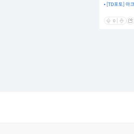
[TD포토] 아
0