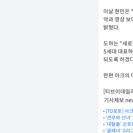
이날 현민은 
악과 영상 보
밝혔다.
도하는 "새로
5세대 대표하
되도록 하겠다
한편 아크의 미
[티브이데일리 
기사제보 new
[TD포토] 아
'견우와 선녀
‘대탈출’ 강호
'골때녀' G리