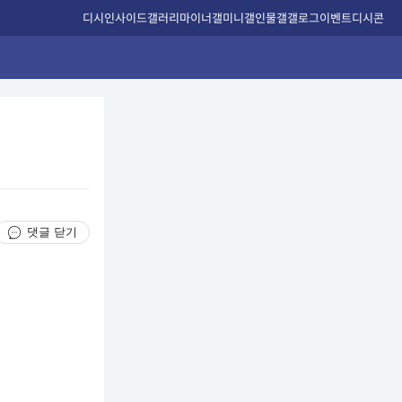
디시인사이드
갤러리
마이너갤
미니갤
인물갤
갤로그
이벤트
디시콘
댓글 닫기