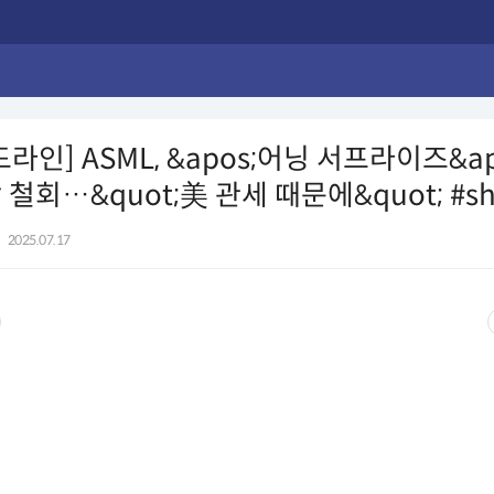
드라인] ASML, &apos;어닝 서프라이즈&a
철회…&quot;美 관세 때문에&quot; #sh
|
2025.07.17