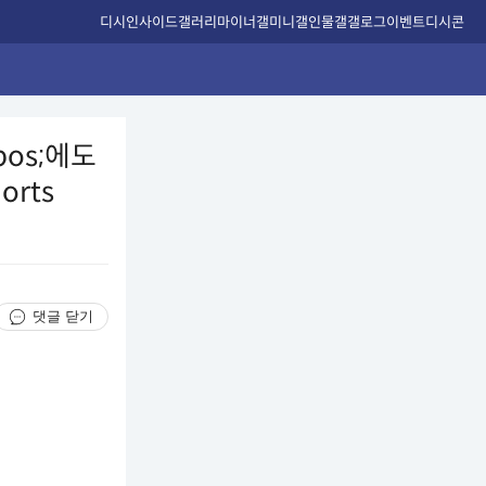
디시인사이드
갤러리
마이너갤
미니갤
인물갤
갤로그
이벤트
디시콘
pos;에도
orts
댓글 닫기