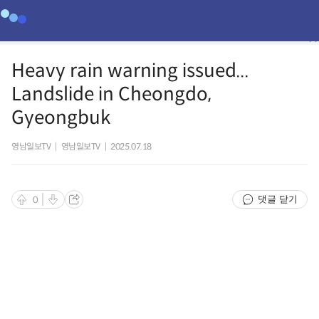
Heavy rain warning issued...
Landslide in Cheongdo,
Gyeongbuk
영남일보TV
|
영남일보TV
|
2025.07.18
댓글 닫기
0