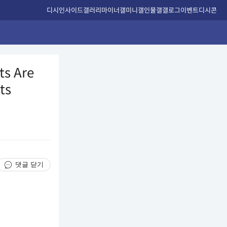
디시인사이드
갤러리
마이너갤
미니갤
인물갤
갤로그
이벤트
디시콘
ts Are
ts
댓글 닫기