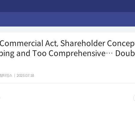
 Commercial Act, Shareholder Concep
ping and Too Comprehensive… Doub
털타임스
|
2025.07.18