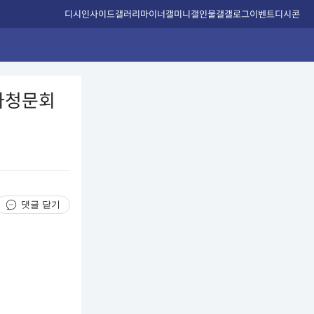
디시인사이드
갤러리
마이너갤
미니갤
인물갤
갤로그
이벤트
디시콘
인사청문회
댓글 닫기