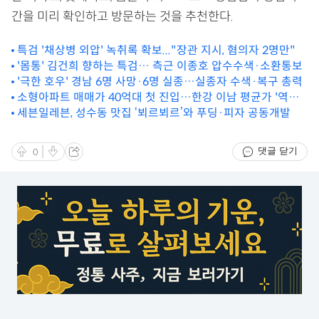
간을 미리 확인하고 방문하는 것을 추천한다.
특검 '채상병 외압' 녹취록 확보..."장관 지시, 혐의자 2명만"
'몸통' 김건희 향하는 특검… 측근 이종호 압수수색·소환통보
'극한 호우' 경남 6명 사망·6명 실종…실종자 수색·복구 총력
소형아파트 매매가 40억대 첫 진입…한강 이남 평균가 '역대
최고'
세븐일레븐, 성수동 맛집 ‘뵈르뵈르’와 푸딩·피자 공동개발
댓글 닫기
0