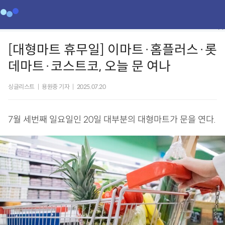
[대형마트 휴무일] 이마트·홈플러스·롯
데마트·코스트코, 오늘 문 여나
싱글리스트
|
용원중 기자
|
2025.07.20
7월 세번째 일요일인 20일 대부분의 대형마트가 문을 연다.