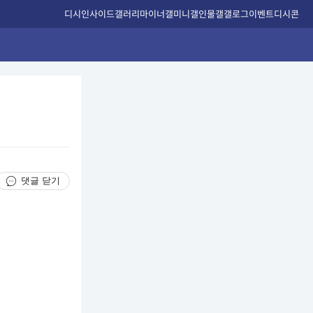
디시인사이드
갤러리
마이너갤
미니갤
인물갤
갤로그
이벤트
디시콘
댓글 닫기