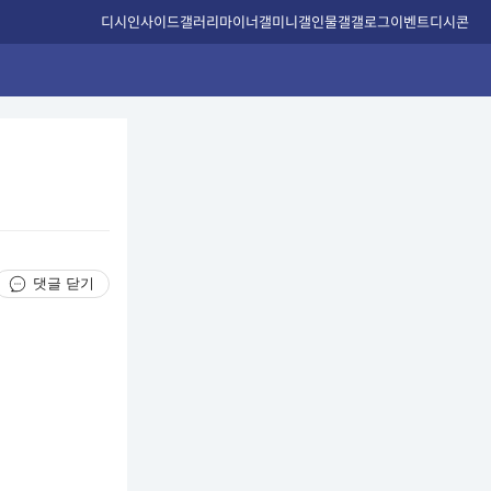
디시인사이드
갤러리
마이너갤
미니갤
인물갤
갤로그
이벤트
디시콘
댓글 닫기