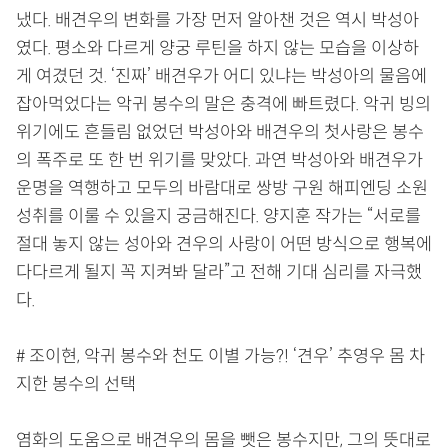
냈다. 배견우의 변화를 가장 먼저 알아챈 것은 역시 박성아
였다. 평소와 다르게 양궁 루틴을 하지 않는 모습을 이상하
게 여겼던 것. ‘진짜’ 배견우가 어디 있냐는 박성아의 물음에
잡아먹었다는 악귀 봉수의 말은 충격에 빠트렸다. 악귀 빙의
위기에도 흔들림 없었던 박성아와 배견우의 첫사랑은 봉수
의 폭주로 또 한 번 위기를 맞았다. 과연 박성아와 배견우가
운명을 역행하고 모두의 바람대로 쌍방 구원 해피엔딩 소원
성취를 이룰 수 있을지 궁금해진다. 양지훈 작가는 “서로를
절대 놓지 않는 성아와 견우의 사랑이 어떤 방식으로 행복에
다다르게 될지 꼭 지켜봐 달라”고 전해 기대 심리를 자극했
다.
# 조이현, 악귀 봉수와 천도 이별 가능?! ‘견우’ 추영우 몸 차
지한 봉수의 선택
염화의 도움으로 배견우의 몸을 뺏은 봉수지만, 그의 뜻대로