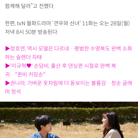
함께해 달라”고 전했다.
한편, tvN 월화드라마 ‘견우와 선녀’ 11화는 오는 28일(월)
저녁 8시 50분 방송된다.
▶정호연, 역시 모델은 다르네…평범한 수영복도 완벽 소화
하는 슬렌더 자태
▶'이규혁♥' 손담비, 출산 후 댄싱퀸 시절로 완벽 복
귀…"퀸비 커밍순"
▶권나라, 가벼운 옷차림에 더 돋보이는 볼륨감…청순 글래
머 정석