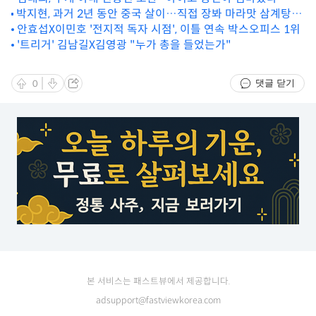
박지현, 과거 2년 동안 중국 살이…직접 장봐 마라맛 삼계탕
'마빡 삼계탕' 레시피
안효섭X이민호 '전지적 독자 시점', 이틀 연속 박스오피스 1위
'트리거' 김남길X김영광 "누가 총을 들었는가"
댓글 닫기
0
본 서비스는 패스트뷰에서 제공합니다.
adsupport@fastviewkorea.com