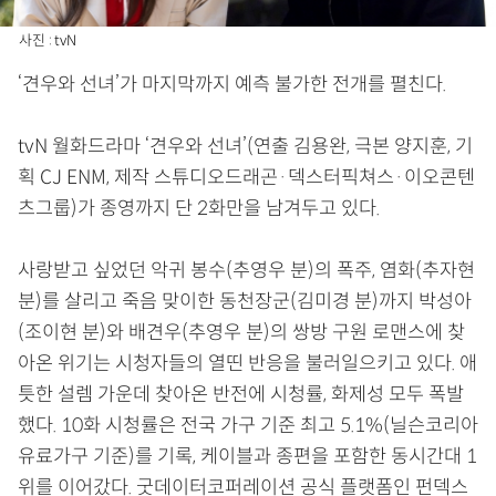
사진 : tvN
‘견우와 선녀’가 마지막까지 예측 불가한 전개를 펼친다.
tvN 월화드라마 ‘견우와 선녀’(연출 김용완, 극본 양지훈, 기
획 CJ ENM, 제작 스튜디오드래곤·덱스터픽쳐스·이오콘텐
츠그룹)가 종영까지 단 2화만을 남겨두고 있다.
사랑받고 싶었던 악귀 봉수(추영우 분)의 폭주, 염화(추자현
분)를 살리고 죽음 맞이한 동천장군(김미경 분)까지 박성아
(조이현 분)와 배견우(추영우 분)의 쌍방 구원 로맨스에 찾
아온 위기는 시청자들의 열띤 반응을 불러일으키고 있다. 애
틋한 설렘 가운데 찾아온 반전에 시청률, 화제성 모두 폭발
했다. 10화 시청률은 전국 가구 기준 최고 5.1%(닐슨코리아
유료가구 기준)를 기록, 케이블과 종편을 포함한 동시간대 1
위를 이어갔다. 굿데이터코퍼레이션 공식 플랫폼인 펀덱스