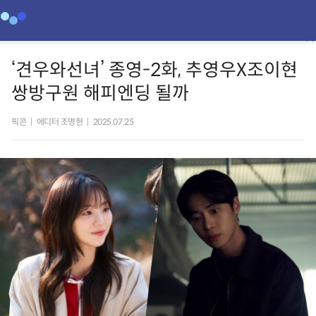
‘견우와선녀’ 종영-2화, 추영우X조이현
쌍방구원 해피엔딩 될까
픽콘
|
에디터 조명현
|
2025.07.25