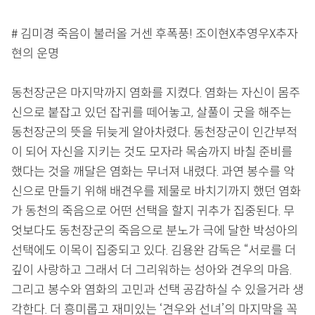
# 김미경 죽음이 불러올 거센 후폭풍! 조이현X추영우X추자
현의 운명
동천장군은 마지막까지 염화를 지켰다. 염화는 자신이 몸주
신으로 붙잡고 있던 잡귀를 떼어놓고, 살풀이 굿을 해주는
동천장군의 뜻을 뒤늦게 알아차렸다. 동천장군이 인간부적
이 되어 자신을 지키는 것도 모자라 목숨까지 바칠 준비를
했다는 것을 깨달은 염화는 무너져 내렸다. 과연 봉수를 악
신으로 만들기 위해 배견우를 제물로 바치기까지 했던 염화
가 동천의 죽음으로 어떤 선택을 할지 귀추가 집중된다. 무
엇보다도 동천장군의 죽음으로 분노가 극에 달한 박성아의
선택에도 이목이 집중되고 있다. 김용완 감독은 “서로를 더
깊이 사랑하고 그래서 더 그리워하는 성아와 견우의 마음.
그리고 봉수와 염화의 고민과 선택 공감하실 수 있을거라 생
각한다. 더 흥미롭고 재미있는 ‘견우와 선녀’의 마지막을 꼭