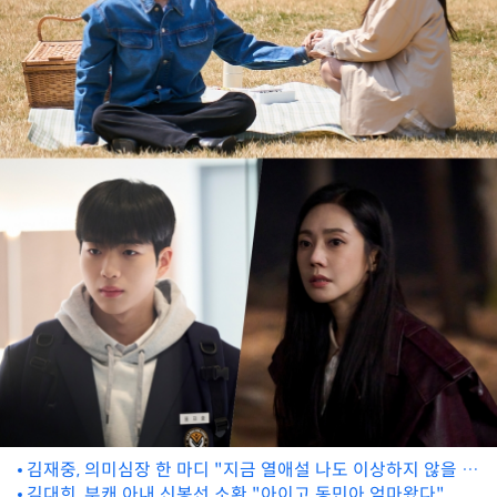
김재중, 의미심장 한 마디 "지금 열애설 나도 이상하지 않을 나
이" 고백
김대희, 부캐 아내 신봉선 소환 "아이고 동민아 엄마왔다"