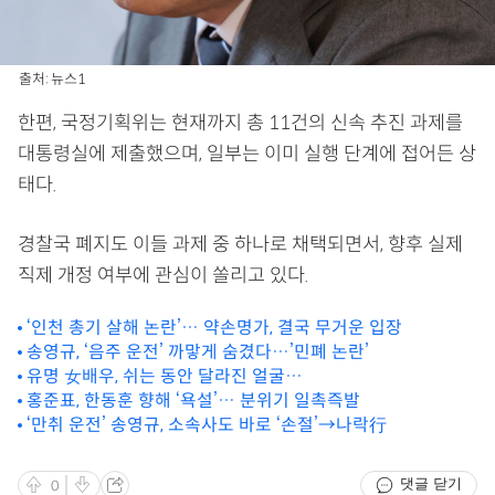
출처: 뉴스1
한편, 국정기획위는 현재까지 총 11건의 신속 추진 과제를
대통령실에 제출했으며, 일부는 이미 실행 단계에 접어든 상
태다.
경찰국 폐지도 이들 과제 중 하나로 채택되면서, 향후 실제
직제 개정 여부에 관심이 쏠리고 있다.
‘인천 총기 살해 논란’… 약손명가, 결국 무거운 입장
송영규, ‘음주 운전’ 까맣게 숨겼다…’민폐 논란’
유명 女배우, 쉬는 동안 달라진 얼굴…
홍준표, 한동훈 향해 ‘욕설’… 분위기 일촉즉발
‘만취 운전’ 송영규, 소속사도 바로 ‘손절’→나락行
댓글 닫기
0