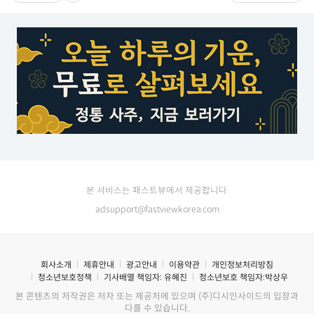
본 서비스는 패스트뷰에서 제공합니다.
adsupport@fastviewkorea.com
회사소개
제휴안내
광고안내
이용약관
개인정보처리방침
청소년보호정책
기사배열 책임자:
유혜진
청소년보호 책임자:
박상우
본 콘텐츠의 저작권은 저자 또는 제공처에 있으며 (주)디시인사이드의 입장과
다를 수 있습니다.