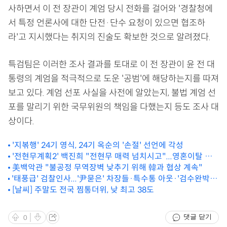
사하면서 이 전 장관이 계엄 당시 전화를 걸어와 '경찰청에
서 특정 언론사에 대한 단전·단수 요청이 있으면 협조하
라'고 지시했다는 취지의 진술도 확보한 것으로 알려졌다.
특검팀은 이러한 조사 결과를 토대로 이 전 장관이 윤 전 대
통령의 계엄을 적극적으로 도운 '공범'에 해당하는지를 따져
보고 있다. 계엄 선포 사실을 사전에 알았는지, 불법 계엄 선
포를 말리기 위한 국무위원의 책임을 다했는지 등도 조사 대
상이다.
'지볶행' 24기 영식, 24기 옥순의 '손절' 선언에 각성
'전현무계획2' 백진희 "전현무 매력 넘치시고"...영혼이탈 화
법
美백악관 "불공정 무역장벽 낮추기 위해 韓과 협상 계속"
'태풍급' 검찰인사...'尹묻은' 차장들·특수통 아웃·'검수완박'
법무부 검사 약진
[날씨] 주말도 전국 찜통더위, 낮 최고 38도
댓글 닫기
0