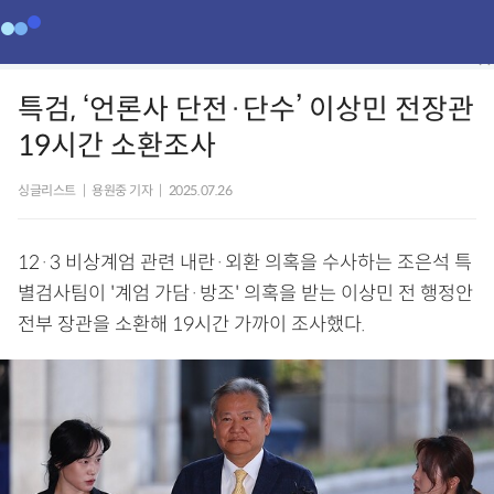
특검, ‘언론사 단전·단수’ 이상민 전장관
19시간 소환조사
싱글리스트
|
용원중 기자
|
2025.07.26
12·3 비상계엄 관련 내란·외환 의혹을 수사하는 조은석 특
별검사팀이 '계엄 가담·방조' 의혹을 받는 이상민 전 행정안
전부 장관을 소환해 19시간 가까이 조사했다.