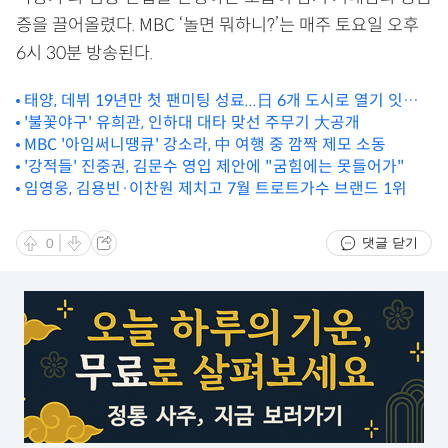
증을 끌어올렸다. MBC ‘놀면 뭐하니?’는 매주 토요일 오후
6시 30분 방송된다.
태양, 데뷔 19년만 첫 팬미팅 성료...日 6개 도시로 열기 잇는
다
'불꽃야구' 유희관, 인하대 대타 맞선 주무기 大공개
MBC '아임써니땡큐' 강소라, 中 여행 중 깜짝 제모 소동
'강적들' 진중권, 김문수 영입 제안에 "굼힘에는 못들어가"
임영웅, 김용빈·이찬원 제치고 7월 트로트가수 브랜드 1위
댓글 닫기
0