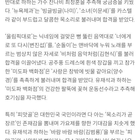
반대로 하하는 가수 잔나비 최정훈을 추측해 궁금증을 키웠
다. ‘뉴욕제과’는 ‘빙글빙글(나미)’, ‘소녀(이문세)’를 카스텔
라 같이 부드럽고 달콤한 목소리로 불러내며 합격을 받았다.
‘올림픽대로’는 닉네임에 걸맞은 뻥 뚫린 음역대로 ‘너에게
로 또 다시(변진섭)’를, ‘순돌이’는 맨바닥에 누워 노래를 부
르는 범상치 않은 자세로 ‘비처럼 음악처럼(김현식)’를 불러
합격을 이끌어냈다. 공주풍 드레스에 흰색 장갑을 끼고 참가
한 ‘미도파 백화점’은 ‘사랑은 창밖에 빗물 같아요(양수
경)’를 촉촉하게 불러내며 합격을 받았다. 유재석과 하하는
‘미도파 백화점’의 건강한 팔뚝에 꽂혀 운동선수라고 추측해
호기심을 자극했다.
특히 ‘피맛골’은 대한민국 국민이라면 다 아는 ‘목소리가 곧
장르’인 존재감을 뽐내며 가요제를 향한 기대감을 치솟게 했
다. 유재석과 하하는 ‘바람 바람 바람(김범룡)’을 부르는 ‘피