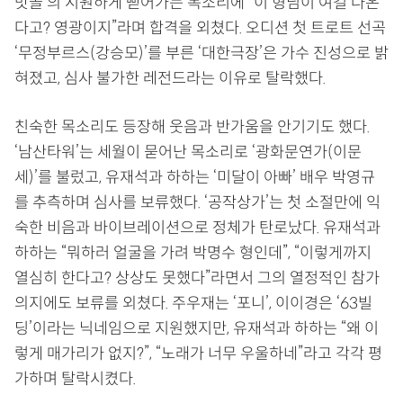
맛골’의 시원하게 뻗어가는 목소리에 “이 형님이 여길 나온
다고? 영광이지”라며 합격을 외쳤다. 오디션 첫 트로트 선곡
‘무정부르스(강승모)’를 부른 ‘대한극장’은 가수 진성으로 밝
혀졌고, 심사 불가한 레전드라는 이유로 탈락했다.
친숙한 목소리도 등장해 웃음과 반가움을 안기기도 했다.
‘남산타워’는 세월이 묻어난 목소리로 ‘광화문연가(이문
세)’를 불렀고, 유재석과 하하는 ‘미달이 아빠’ 배우 박영규
를 추측하며 심사를 보류했다. ‘공작상가’는 첫 소절만에 익
숙한 비음과 바이브레이션으로 정체가 탄로났다. 유재석과
하하는 “뭐하러 얼굴을 가려 박명수 형인데”, “이렇게까지
열심히 한다고? 상상도 못했다”라면서 그의 열정적인 참가
의지에도 보류를 외쳤다. 주우재는 ‘포니’, 이이경은 ‘63빌
딩’이라는 닉네임으로 지원했지만, 유재석과 하하는 “왜 이
렇게 매가리가 없지?”, “노래가 너무 우울하네”라고 각각 평
가하며 탈락시켰다.