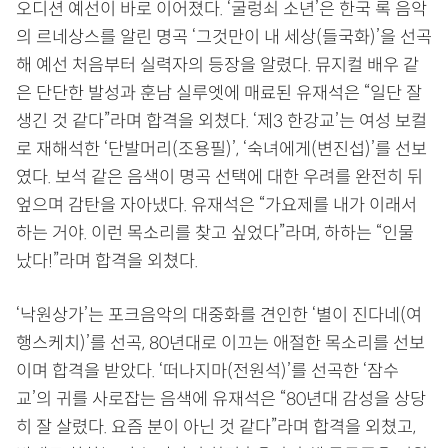
오디션 예선이 바로 이어졌다. ‘굴렁쇠 소년’은 한국 록 음악
의 르네상스를 알린 명곡 ‘그것만이 내 세상(들국화)’을 선곡
해 예선 처음부터 실력자의 등장을 알렸다. 뮤지컬 배우 같
은 단단한 발성과 훈남 실루엣에 매료된 유재석은 “일단 잘
생긴 것 같다”라며 합격을 외쳤다. ‘제3 한강교’는 여성 보컬
로 재해석한 ‘단발머리(조용필)’, ‘숙녀에게(변진섭)’를 선보
였다. 보석 같은 음색이 명곡 선택에 대한 우려를 완전히 뒤
엎으며 감탄을 자아냈다. 유재석은 “가요제를 내가 이래서
하는 거야. 이런 목소리를 찾고 싶었다”라며, 하하는 “인물
났다!”라며 합격을 외쳤다.
‘낙원상가’는 포크음악의 대중화를 견인한 ‘별이 진다네(여
행스케치)’를 선곡, 80년대로 이끄는 애절한 목소리를 선보
이며 합격을 받았다. ‘떠나지마(전원석)’를 선곡한 ‘잠수
교’의 귀를 사로잡는 음색에 유재석은 “80년대 감성을 상당
히 잘 살렸다. 요즘 분이 아닌 것 같다”라며 합격을 외쳤고,