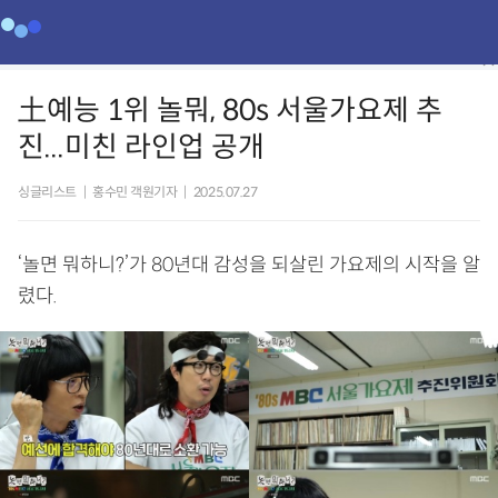
土예능 1위 놀뭐, 80s 서울가요제 추
진...미친 라인업 공개
싱글리스트
|
홍수민 객원기자
|
2025.07.27
‘놀면 뭐하니?’가 80년대 감성을 되살린 가요제의 시작을 알
렸다.