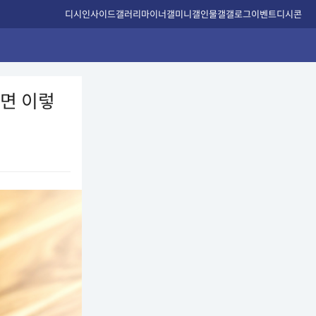
디시인사이드
갤러리
마이너갤
미니갤
인물갤
갤로그
이벤트
디시콘
으면 이렇