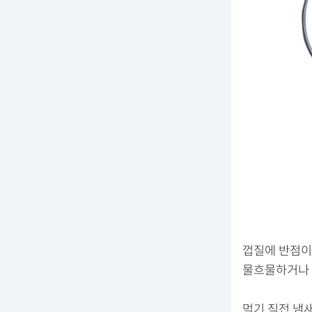
껍질에 반점이
물흐물하거나 
먹기 직전 냄새