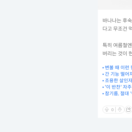
바나나는 후숙
다고 무조건 
특히 여름철엔
버리는 것이 
변볼 때 이런
간 기능 떨어
조용한 살인자
'이 반찬' 자
참기름, 절대 
0