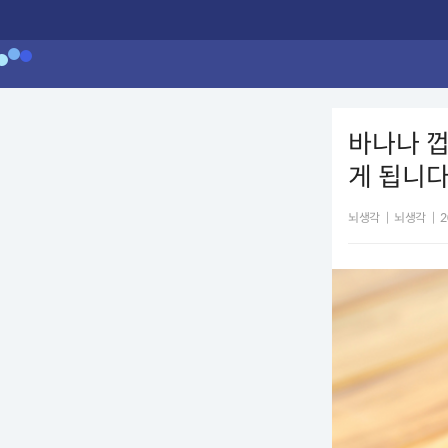
바나나 껍
게 됩니
뇌생각
|
뇌생각
|
2