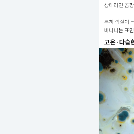
상태라면 곰팡
특히 껍질이 
바나나는 표면뿐
고온·다습한