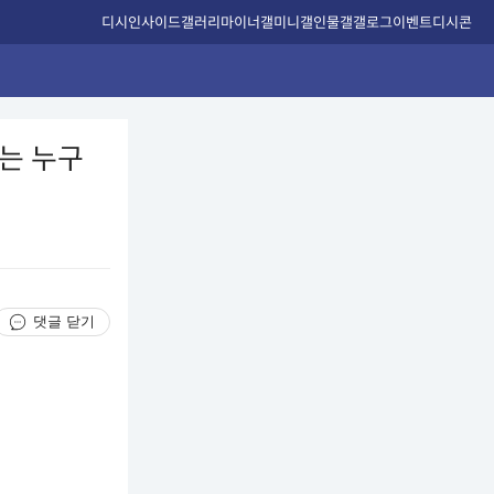
디시인사이드
갤러리
마이너갤
미니갤
인물갤
갤로그
이벤트
디시콘
F는 누구
댓글 닫기