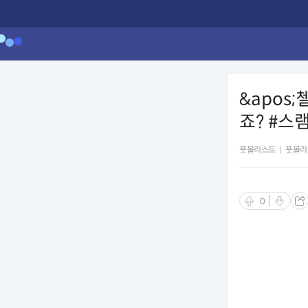
&apos
죠? #스
풋볼리스트
|
풋볼리
0