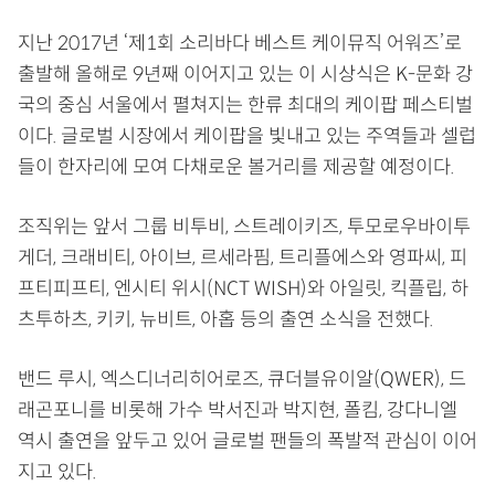
지난 2017년 ‘제1회 소리바다 베스트 케이뮤직 어워즈’로
출발해 올해로 9년째 이어지고 있는 이 시상식은 K-문화 강
국의 중심 서울에서 펼쳐지는 한류 최대의 케이팝 페스티벌
이다. 글로벌 시장에서 케이팝을 빛내고 있는 주역들과 셀럽
들이 한자리에 모여 다채로운 볼거리를 제공할 예정이다.
조직위는 앞서 그룹 비투비, 스트레이키즈, 투모로우바이투
게더, 크래비티, 아이브, 르세라핌, 트리플에스와 영파씨, 피
프티피프티, 엔시티 위시(NCT WISH)와 아일릿, 킥플립, 하
츠투하츠, 키키, 뉴비트, 아홉 등의 출연 소식을 전했다.
밴드 루시, 엑스디너리히어로즈, 큐더블유이알(QWER), 드
래곤포니를 비롯해 가수 박서진과 박지현, 폴킴, 강다니엘
역시 출연을 앞두고 있어 글로벌 팬들의 폭발적 관심이 이어
지고 있다.