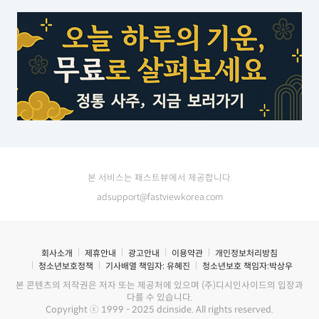
본 서비스는 패스트뷰에서 제공합니다.
adsupport@fastviewkorea.com
회사소개
제휴안내
광고안내
이용약관
개인정보처리방침
청소년보호정책
기사배열 책임자:
유혜진
청소년보호 책임자:
박상우
본 콘텐츠의 저작권은 저자 또는 제공처에 있으며 (주)디시인사이드의 입장과
다를 수 있습니다.
Copyright ⓒ 1999 - 2025 dcinside. All rights reserved.