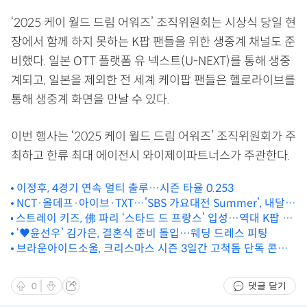
‘2025 케이 월드 드림 어워즈’ 조직위원회는 시상식 당일 현
장에서 함께 하지 못하는 K팝 팬들을 위한 생중계 채널도 준
비했다. 일본 OTT 플랫폼 유 넥스트(U-NEXT)를 통해 생중
계되고, 일본을 제외한 전 세계 케이팝 팬들은 헬로라이브를
통해 생중계 화면을 만날 수 있다.
이번 행사는 ‘2025 케이 월드 드림 어워즈’ 조직위원회가 주
최하고 한류 최대 에이전시 와이제이파트너스가 주관한다.
이정후, 4경기 연속 멀티 출루…시즌 타율 0.253
NCT·올데프·아이브·TXT…’SBS 가요대전 Summer’, 내달 9
스트레이 키즈, 佛 파리 ‘스타드 드 프랑스’ 입성…역대 K팝 최
일 방송
다 모객 12만 동원
‘♥︎윤선우’ 김가은, 결혼식 준비 돌입…웨딩 드레스 피팅
브라운아이드소울, 크리스마스 시즌 3일간 고척돔 단독 콘서
트 확정
댓글 닫기
0