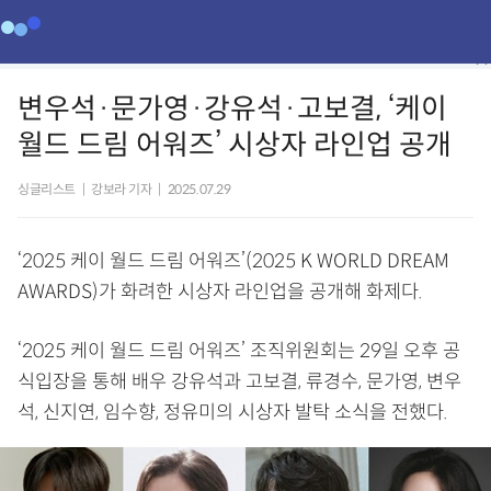
변우석·문가영·강유석·고보결, ‘케이
월드 드림 어워즈’ 시상자 라인업 공개
싱글리스트
|
강보라 기자
|
2025.07.29
‘2025 케이 월드 드림 어워즈’(2025 K WORLD DREAM
AWARDS)가 화려한 시상자 라인업을 공개해 화제다.
‘2025 케이 월드 드림 어워즈’ 조직위원회는 29일 오후 공
식입장을 통해 배우 강유석과 고보결, 류경수, 문가영, 변우
석, 신지연, 임수향, 정유미의 시상자 발탁 소식을 전했다.