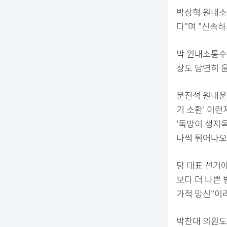
박상혁 원내소
다"며 "신속
박 원내소통수
상도 당연히 
문진석 원내운영
기 소환' 이런
'독방이 생지옥
나씩 튀어나오
당 대표 선거
보다 더 나쁜
가적 망신"이
박찬대 의원도 