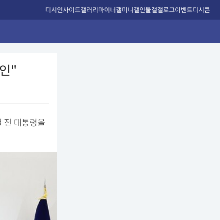
디시인사이드
갤러리
마이너갤
미니갤
인물갤
갤로그
이벤트
디시콘
인"
열 전 대통령을