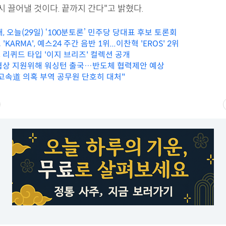
드시 끌어낼 것이다. 끝까지 간다"고 밝혔다.
 오늘(29일) ‘100분토론’ 민주당 당대표 후보 토론회
KARMA', 예스24 주간 음반 1위...이찬혁 'EROS' 2위
 리퀴드 타입 '이지 브리즈' 컬렉션 공개
협상 지원위해 워싱턴 출국…반도체 협력제안 예상
고속道 의혹 부역 공무원 단호히 대처"