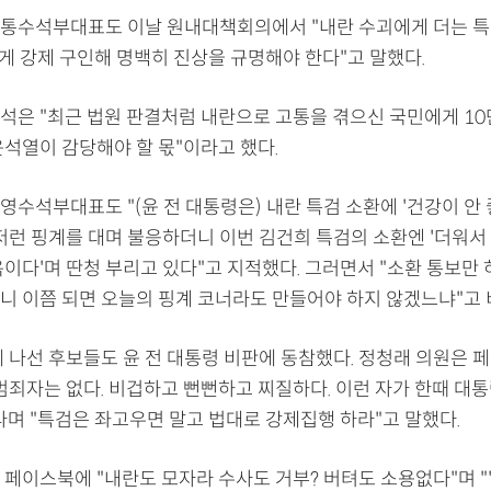
통수석부대표도 이날 원내대책회의에서 "내란 수괴에게 더는 특혜
하게 강제 구인해 명백히 진상을 규명해야 한다"고 말했다.
석은 "최근 법원 판결처럼 내란으로 고통을 겪으신 국민에게 1
윤석열이 감당해야 할 몫"이라고 했다.
수석부대표도 "(윤 전 대통령은) 내란 특검 소환에 '건강이 안 좋
저런 핑계를 대며 불응하더니 이번 김건희 특검의 소환엔 '더워서 
이다'며 딴청 부리고 있다"고 지적했다. 그러면서 "소환 통보만 
니 이쯤 되면 오늘의 핑계 코너라도 만들어야 하지 않겠느냐"고 
에 나선 후보들도 윤 전 대통령 비판에 동참했다. 정청래 의원은 
 범죄자는 없다. 비겁하고 뻔뻔하고 찌질하다. 이런 자가 한때 대
라며 "특검은 좌고우면 말고 법대로 강제집행 하라"고 말했다.
페이스북에 "내란도 모자라 수사도 거부? 버텨도 소용없다"며 "'체