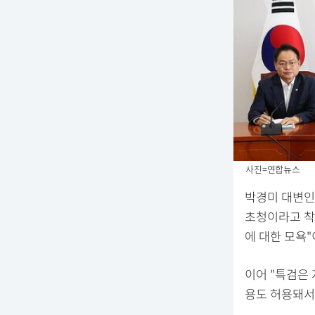
사진=연합뉴스
박경미 대변인
초청이라고 착
에 대한 모욕
이어 "특검은
용도 허용돼서