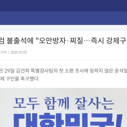
특검 불출석에 "오만방자·찌질…즉시 강제구
 기자
|
2025.07.29
 29일 김건희 특별검사팀의 첫 소환 조사에 응하지 않은 윤석
제 구인을 촉구했다.