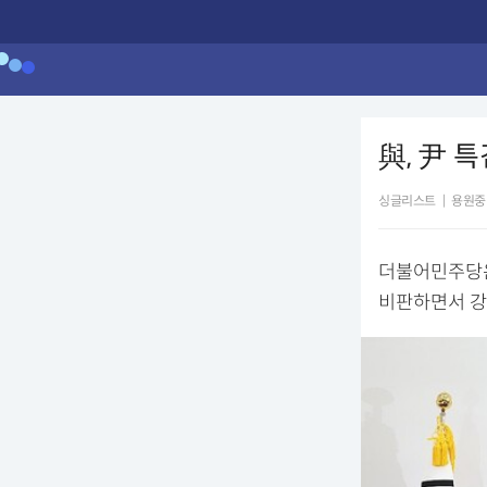
與, 尹 
싱글리스트
|
용원중
더불어민주당은
비판하면서 강