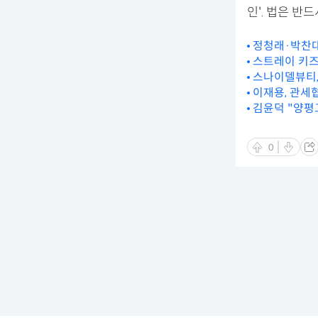
인'. 법은 반
정청래·박찬대,
스트레이 키즈 '
스나이델뷰티,
이재용, 관세
김윤덕 "양평
0