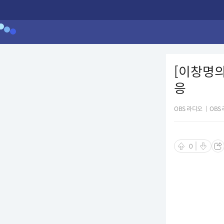
[이창명의
응
OBS 라디오
|
OBS
0