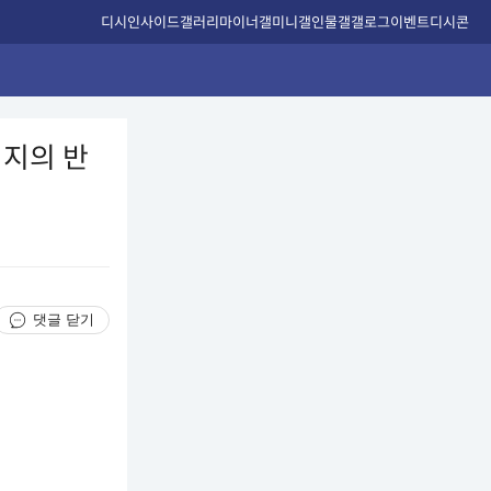
디시인사이드
갤러리
마이너갤
미니갤
인물갤
갤로그
이벤트
디시콘
버지의 반
댓글 닫기