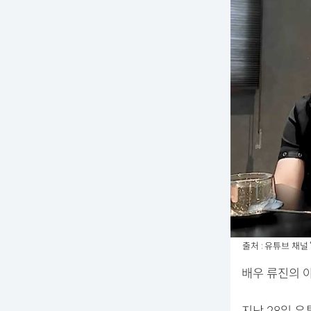
출처 : 유튜브 채널
배우 류진의 