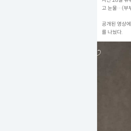
지난 28일 유
고 눈물…(부
공개된 영상에
를 나눴다.