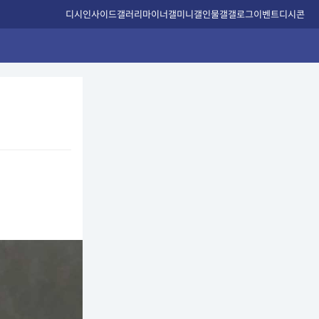
디시인사이드
갤러리
마이너갤
미니갤
인물갤
갤로그
이벤트
디시콘