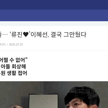
줄… ‘류진♥️’이혜선, 결국 그만뒀다
에디터
|
2025.07.29
어쩔 수 없어”
 아들 회상해
원 생활 접어