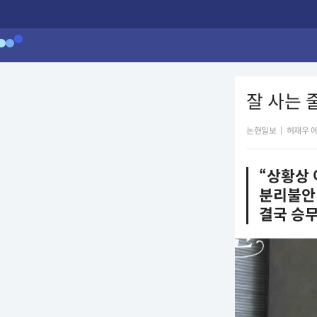
잘 사는 
논현일보
|
허재우 
“상황상 
분리불안
결국 승무