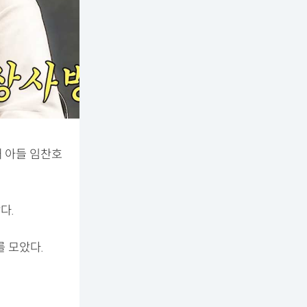
째 아들 임찬호
다.
 모았다.