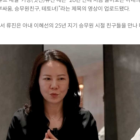
튜브 채널 ‘가장(멋진)류진’에는 “20년 만에 처음 들어보는 아내의
부싸움, 승무원친구, 테토녀)”라는 제목의 영상이 업로드됐다.
서 류진은 아내 이혜선의 25년 지기 승무원 시절 친구들을 만나