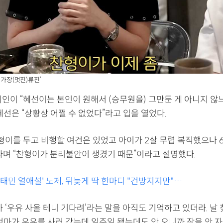
 ‘가장(멋진)류진’
지인이 “혜선이는 본인이 원해서 (승무원을) 그만둔 게 아니지 않
혜선은 “상황상 어쩔 수 없었다”라고 입을 열었다.
찬형이를 두고 비행할 여건은 있었고 아이가 2살 무렵 복직했으나 
라며 “찬형이가 분리불안이 생겼기 때문”이라고 설명했다.
'태민 열애설' 노제, 뒤늦게 딱 한마디 "건방지지만"…
 ‘우유 사올 테니 기다려’라는 말을 아직도 기억하고 있더라. 날
엄마가 우유를 사러 갔는데 일주일 됐는데도 안 오니까 잠을 안 자