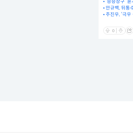
‘승승장구’ 
안규백, 뒤통
주진우, ‘극우
0