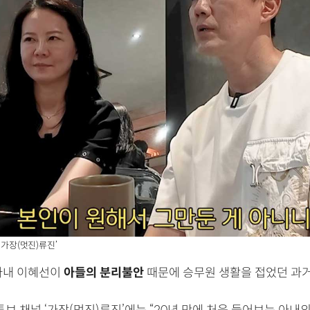
 ‘가장(멋진)류진’
아내 이혜선이
아들의 분리불안
때문에 승무원 생활을 접었던 과거