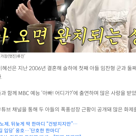
 ‘가장(멋진)류진’
이혜선은 지난 2006년 결혼해 슬하에 첫째 아들 임찬형 군과 둘
.
과 함께 MBC 예능 ‘아빠! 어디가?’에 출연하며 많은 사랑을 받았
유튜브 채널을 통해 두 아들의 폭풍성장 근황이 공개돼 많은 화제를
 노제, 뒤늦게 딱 한마디 “건방지지만”…
길 입당’ 옹호…’단호한 한마디’