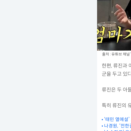
출처 : 유튜브 채널
한편, 류진과 
군을 두고 있다
류진은 두 아들
특히 류진의 
‘태민 열애설’
나경원, ‘전한