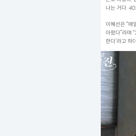
나는 거다.
40
이혜선은 “매일
아팠다”라며 “
한다’라고 하