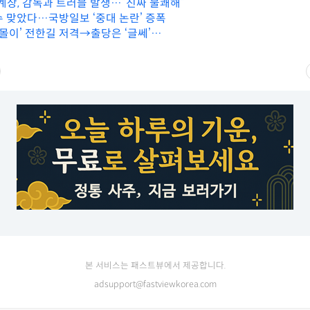
윤계상, 감독과 트러블 발생…”진짜 불쾌해”
수 맞았다…국방일보 ‘중대 논란’ 증폭
 몰이’ 전한길 저격→출당은 ‘글쎄’…
본 서비스는 패스트뷰에서 제공합니다.
adsupport@fastviewkorea.com