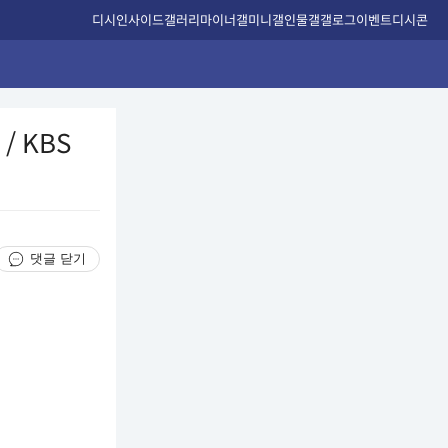
디시인사이드
갤러리
마이너갤
미니갤
인물갤
갤로그
이벤트
디시콘
/ KBS
댓글 닫기