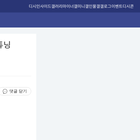
디시인사이드
갤러리
마이너갤
미니갤
인물갤
갤로그
이벤트
디시콘
 튜닝
댓글 닫기