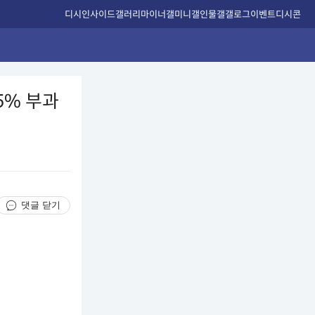
디시인사이드
갤러리
마이너갤
미니갤
인물갤
갤로그
이벤트
디시콘
5% 부과
댓글 닫기