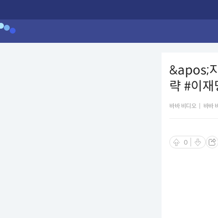
&apos
략 #이
바바 비디오
|
바바 
0