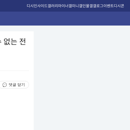
디시인사이드
갤러리
마이너갤
미니갤
인물갤
갤로그
이벤트
디시콘
수 없는 전
댓글 닫기