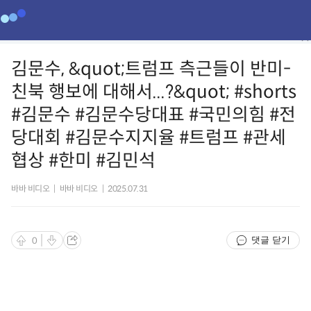
김문수, &quot;트럼프 측근들이 반미-
친북 행보에 대해서...?&quot; #shorts
#김문수 #김문수당대표 #국민의힘 #전
당대회 #김문수지지율 #트럼프 #관세
협상 #한미 #김민석
바바 비디오
|
바바 비디오
|
2025.07.31
댓글 닫기
0