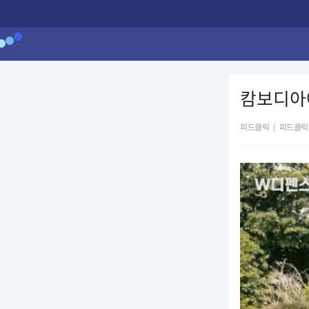
캄보디아에
피드클릭
|
피드클릭