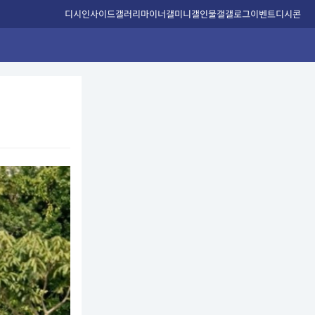
디시인사이드
갤러리
마이너갤
미니갤
인물갤
갤로그
이벤트
디시콘