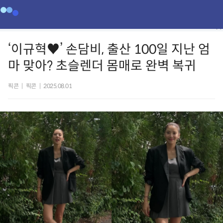
‘이규혁♥’ 손담비, 출산 100일 지난 엄
마 맞아? 초슬렌더 몸매로 완벽 복귀
픽콘
|
픽콘
|
2025.08.01