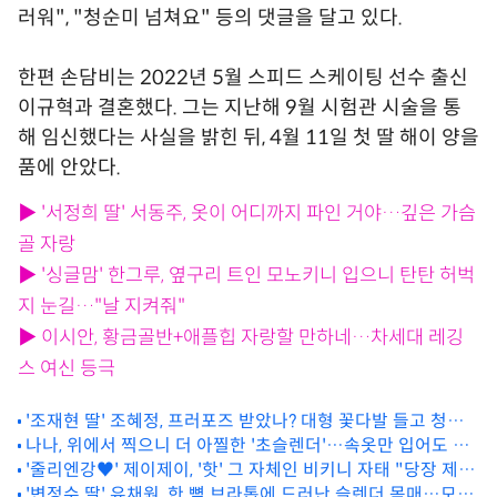
러워", "청순미 넘쳐요" 등의 댓글을 달고 있다.
한편 손담비는 2022년 5월 스피드 스케이팅 선수 출신
이규혁과 결혼했다. 그는 지난해 9월 시험관 시술을 통
해 임신했다는 사실을 밝힌 뒤, 4월 11일 첫 딸 해이 양을
품에 안았다.
▶ '서정희 딸' 서동주, 옷이 어디까지 파인 거야…깊은 가슴
골 자랑
▶ '싱글맘' 한그루, 옆구리 트인 모노키니 입으니 탄탄 허벅
지 눈길…"날 지켜줘"
▶ 이시안, 황금골반+애플힙 자랑할 만하네…차세대 레깅
스 여신 등극
'조재현 딸' 조혜정, 프러포즈 받았나? 대형 꽃다발 들고 청순X
우아美 발산
나나, 위에서 찍으니 더 아찔한 '초슬렌더'…속옷만 입어도 독
'줄리엔강♥' 제이제이, '핫' 그 자체인 비키니 자태 "당장 제주
보적 아우라
도에 가야하는 이유!"
'변정수 딸' 유채원, 한 뼘 브라톱에 드러난 슬렌더 몸매…모델