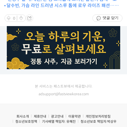
DNA 어디 안 가네
달수빈, 가슴 라인 드러낸 시스루 톱에 로우 라이즈 패션…아
찔 착장으로 디제잉
댓글 닫기
0
본 서비스는 패스트뷰에서 제공합니다.
adsupport@fastviewkorea.com
회사소개
제휴안내
광고안내
이용약관
개인정보처리방침
청소년보호정책
기사배열 책임자:
유혜진
청소년보호 책임자:
박상우