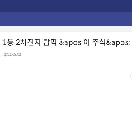
1등 2차전지 탑픽 &apos;이 주식&apos; #
|
2025.08.02