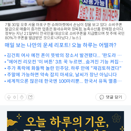
7월 30일 오후 서울 마포구 한 슈퍼마켓에서 손님이 장을 보고 있다. 소비쿠폰
발급으로 매출이 증가한 업종은 동네슈퍼와 정육점, 농축수산품 판매점 순이다.
정부는 지난 21일부터 전국민을 대상으로 소비쿠폰을 지급했으며 첫 주에 국민
80%가 쿠폰을 발급받은 것으로 나타났다. / 뉴스1
매일 보는 나만의 운세 리포트! 오늘 하루는 어떨까?
김건희 여사 예전 폰이 뜻밖의 장소서 발견됐다... '판도라 상
자' 열릴 수도
“에어컨 리모컨 '이 버튼' 3초 꾹 누르면...숨겨진 기능 켜집니
다”
주가 폭락에 화들짝 놀란 민주당, 하루 만에 "재검토하겠다"
주말에 가능하면 약속 잡지 마세요, 날씨가 장난 아닙니다
세계적으론 많은데 한국엔 100마리뿐... 한국서 유독 멸종위기
인 동물 정체
댓글 닫기
0