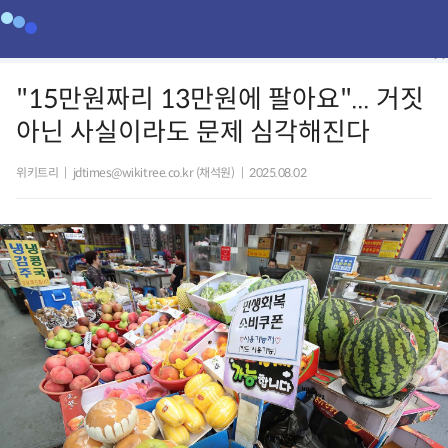
"15만원짜리 13만원에 팔아요"... 거짓
아닌 사실이라도 문제 심각해진다
위키트리
|
jdtimes@wikitree.co.kr (채석원)
|
2025.08.02