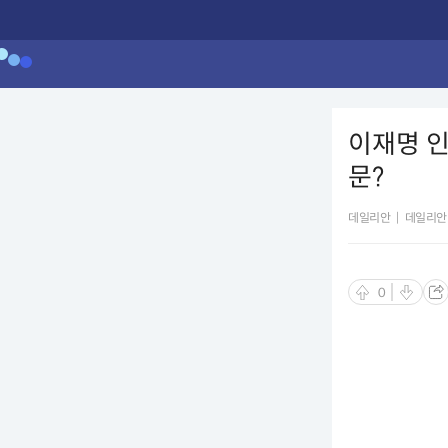
이재명 인
문?
데일리안
|
데일리안
0