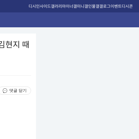
디시인사이드
갤러리
마이너갤
미니갤
인물갤
갤로그
이벤트
디시콘
 김현지 때
댓글 닫기