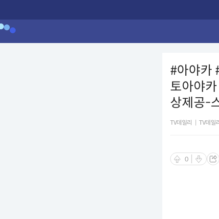
#아야카 
토아야카 
상제공-
TV데일리
|
TV데일
0