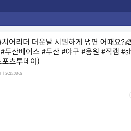
#치어리더 더운날 시원하게 냉면 어때요?
#두산베어스 #두산 #야구 #응원 #직캠 #sho
스포츠투데이)
리
|
2025.08.02