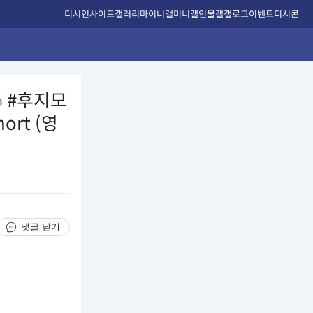
디시인사이드
갤러리
마이너갤
미니갤
인물갤
갤로그
이벤트
디시콘
 #후지모
rt (영
댓글 닫기