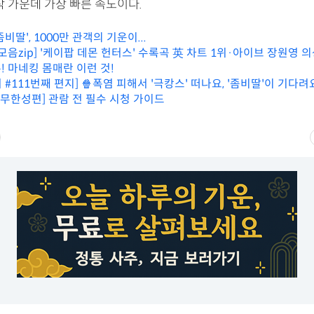
작 가운데 가장 빠른 속도이다.
좀비딸', 1000만 관객의 기운이...
모음zip] '케이팝 데몬 헌터스' 수록곡 英 차트 1위·아이브 장원영 의
! 마네킹 몸매란 이런 것!
#111번째 편지] 🍿폭염 피해서 '극캉스' 떠나요, '좀비딸'이 기다려
[귀멸의 칼날: 무한성편] 관람 전 필수 시청 가이드