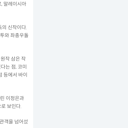
르, 말레이시아
독의 신작이다.
분투와 좌충우돌
 원작 삼은 작
다는 점, 코미
점 등에서 바이
알린 이정은과
로 보인다.
만 관객을 넘어섰