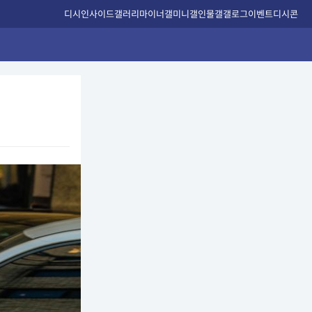
디시인사이드
갤러리
마이너갤
미니갤
인물갤
갤로그
이벤트
디시콘