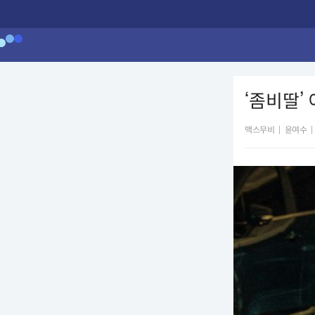
‘좀비딸’
맥스무비
|
윤여수
|