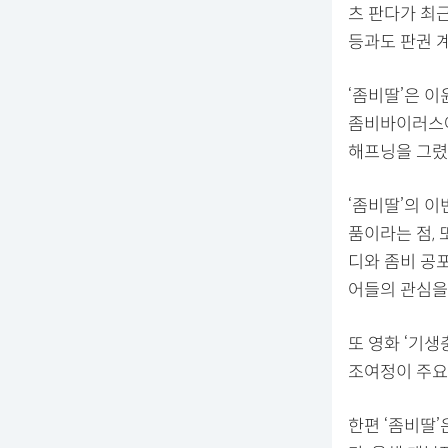
츠 판다가 최근
등과도 판권 
‘좀비딸’은 이
좀비바이러스에
해프닝을 그렸
‘좀비딸’의 이
품이라는 점,
디와 좀비 공
어들의 관심을
또 영화 ‘기
조여정이 주요
한편 ‘좀비딸’