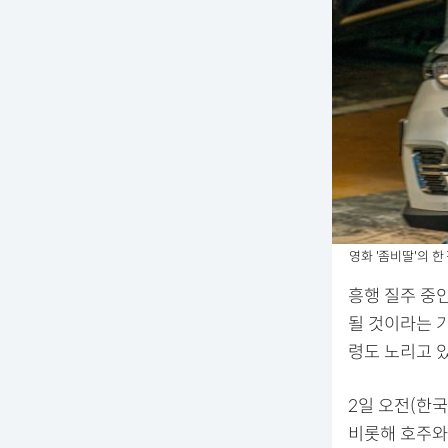
영화 '좀비딸'의 한
흥행 질주 중인
될 것이라는 기
령도 노리고 있
2일 오전(한
비롯해 호주와