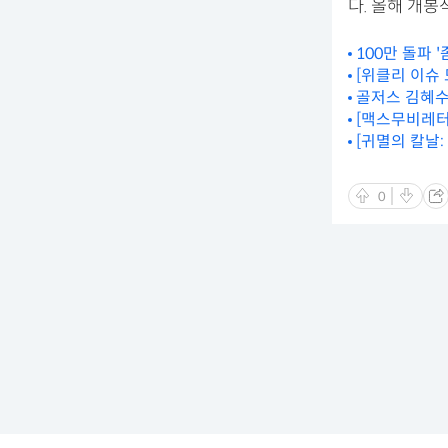
다. 올해 개봉
100만 돌파 '
[위클리 이슈 
골저스 김혜수
[맥스무비레터 
장🙌)
0