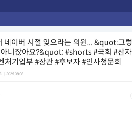
때 네이버 시절 잊으라는 의원... &quot;그
아니잖아요?&quot; #shorts #국회 #산
벤처기업부 #장관 #후보자 #인사청문회
스
|
2025.08.03