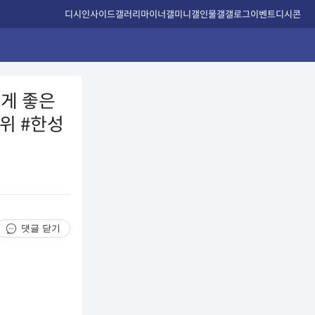
디시인사이드
갤러리
마이너갤
미니갤
인물갤
갤로그
이벤트
디시콘
렇게 좋은
자위 #한성
댓글 닫기