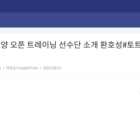
양 오픈 트레이닝 선수단 소개 환호성#토
k
|
박축공 Football Park
|
2025.08.03