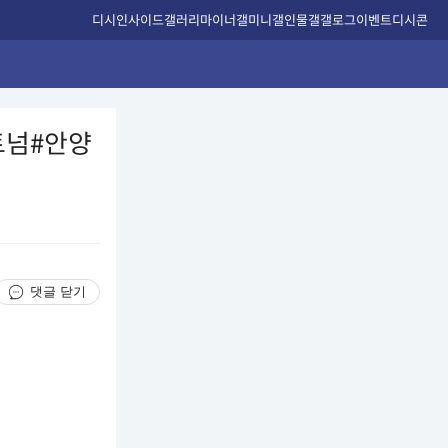
디시인사이드
갤러리
마이너갤
미니갤
인물갤
갤로그
이벤트
디시콘
트넘#안양
댓글 닫기