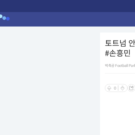
토트넘 안
#손흥민
박축공 Football Par
0