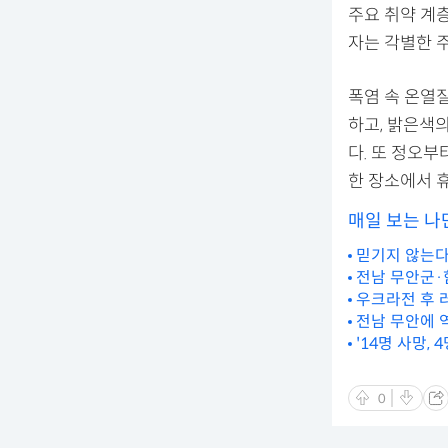
주요 취약 계
자는 각별한 
폭염 속 온열
하고, 밝은색의
다. 또 정오부
한 장소에서 
매일 보는 나
믿기지 않는다.
전남 무안군·
우크라전 후 
전남 무안에 
'14명 사망, 
0