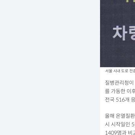
서울 시내 도로 전광
질병관리청이 
를 가동한 이후
전국 516개 
올해 온열질환 
시 시작일인 5
1409명과 비