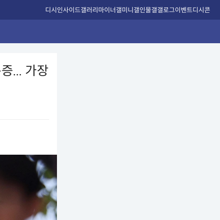
디시인사이드
갤러리
마이너갤
미니갤
인물갤
갤로그
이벤트
디시콘
... 가장