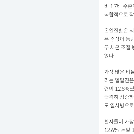
비 1.7배 수
복합적으로 작
온열질환은 외
은 증상이 동반
우 체온 조절 
었다.
가장 많은 비율
리는 열탈진은 
련이 12.8%
급격히 상승하
도 열사병으로
환자들이 가장 
12.6%, 논