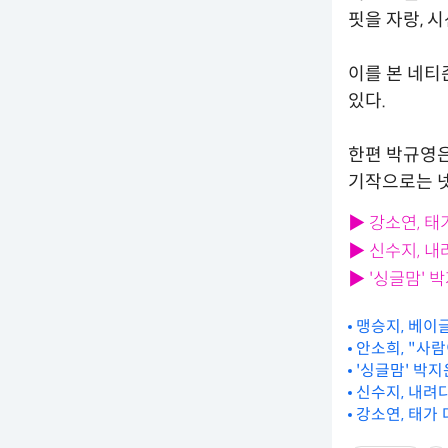
핏을 자랑, 
이를 본 네티
있다.
한편 박규영은
기작으로는 넷
▶ 강소연, 
▶ 신수지, 
▶ '싱글맘'
맹승지, 베이
안소희, "사
'싱글맘' 박
신수지, 내려
강소연, 태가