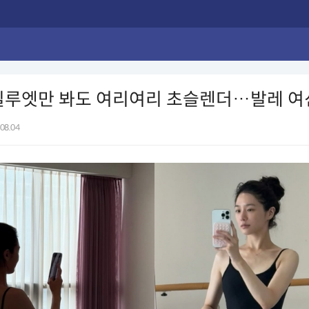
실루엣만 봐도 여리여리 초슬렌더…발레 여
08.04