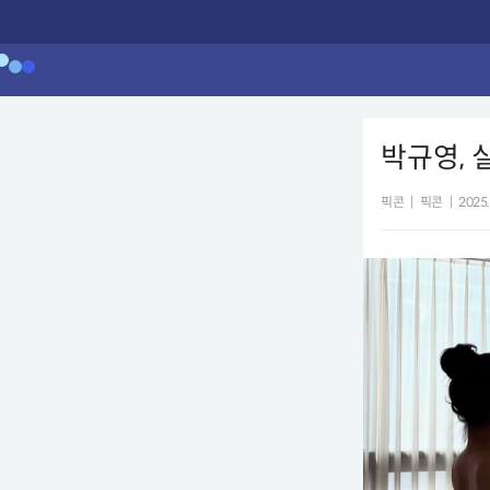
박규영, 
픽콘
|
픽콘
|
2025.