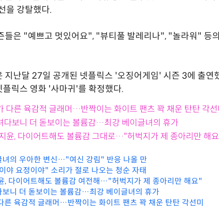
시선을 강탈했다.
즌들은 "예쁘고 멋있어요", "뷰티풀 발레리나", "놀라워" 등
 지난달 27일 공개된 넷플릭스 '오징어게임' 시즌 3에 출연했
플릭스 영화 '사마귀'를 확정했다.
태가 다른 육감적 글래머…반짝이는 화이트 팬츠 꽉 채운 탄탄 각
내려다보니 더 돋보이는 볼륨감…최강 베이글녀의 휴가
 박지윤, 다이어트해도 볼륨감 그대로…"허벅지가 제 종아리만 해요
글녀의 우아한 변신…"여신 강림" 반응 나올 만
람이야 요정이야" 소리가 절로 나오는 청순 자태
지윤, 다이어트해도 볼륨감 여전해…"허벅지가 제 종아리만 해요"
다보니 더 돋보이는 볼륨감…최강 베이글녀의 휴가
 다른 육감적 글래머…반짝이는 화이트 팬츠 꽉 채운 탄탄 각선미