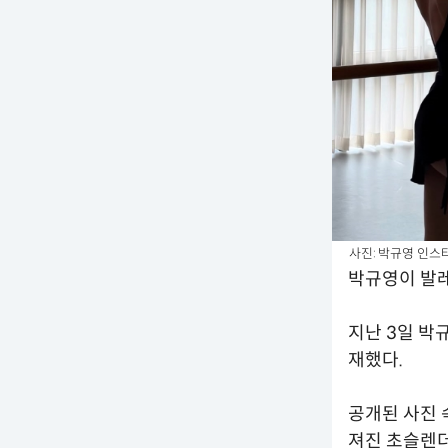
사진: 박규영 인스
박규영이 발레
지난 3일 박
재했다.
공개된 사진 
져진 초슬렌