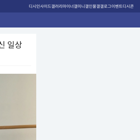
디시인사이드
갤러리
마이너갤
미니갤
인물갤
갤로그
이벤트
디시콘
신 일상