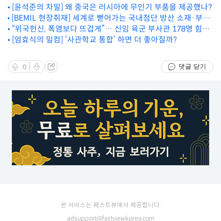
[윤석준의 차밀] 왜 중국은 러시아에 무인기 부품을 제공했나?
[BEMIL 현장취재] 세계로 뻗어가는 국내첨단 방산 소재·부품!
국방기술진흥연구소 부스 현장
“위국헌신, 폭염보다 뜨겁게”… 신임 육군 부사관 178명 힘찬
출발
[엄효식의 밀컴] ‘사관학교 통합’ 하면 더 좋아질까?
댓글 닫기
0
본 서비스는 패스트뷰에서 제공합니다.
adsupport@fastviewkorea.com