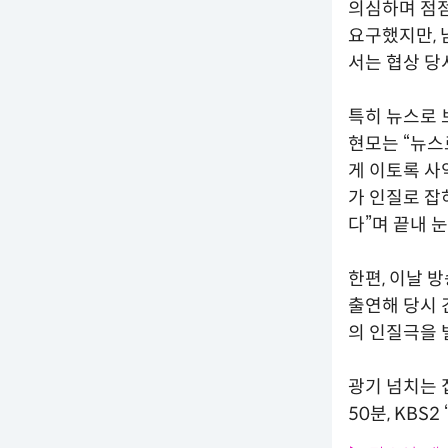
의심하며 점점
요구했지만, 
서는 협상 당
특히 뉴스로 
현모는 “뉴스
게 이토록 사
가 인질로 잡
다”며 끝내 
한편, 이날 
출연해 당시 
의 인질극을 
광기 넘치는 
50분, KBS