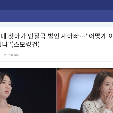
매 찾아가 인질극 벌인 새아빠…"어떻게 
있나"(스모킹건)
정
|
2025.08.04