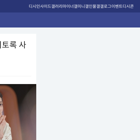
디시인사이드
갤러리
마이너갤
미니갤
인물갤
갤로그
이벤트
디시콘
이토록 사