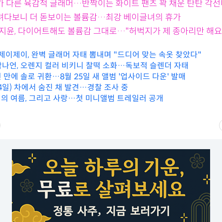
태가 다른 육감적 글래머…반짝이는 화이트 팬츠 꽉 채운 탄탄 각
내려다보니 더 돋보이는 볼륨감…최강 베이글녀의 휴가
 박지윤, 다이어트해도 볼륨감 그대로…"허벅지가 제 종아리만 해요
 제이제이, 완벽 글래머 자태 뽐내며 "드디어 맞는 속옷 찾았다"
 박나언, 오렌지 컬러 비키니 찰떡 소화…독보적 슬렌더 자태
년 만에 솔로 귀환…8월 25일 새 앨범 '업사이드 다운' 발매
4일) 차에서 숨진 채 발견…경찰 조사 중
의 여름, 그리고 사랑…첫 미니앨범 트레일러 공개