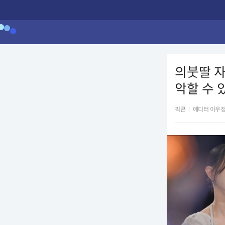
의붓딸 자
악할 수 
픽콘
|
에디터 이우