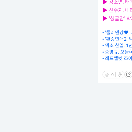
▶ 강소연, 
▶ 신수지, 
▶ '싱글맘'
'줄리엔강♥'
'환승연애2'
엑소 찬열, 1
송영규, 오늘(
레드벨벳 조이
0