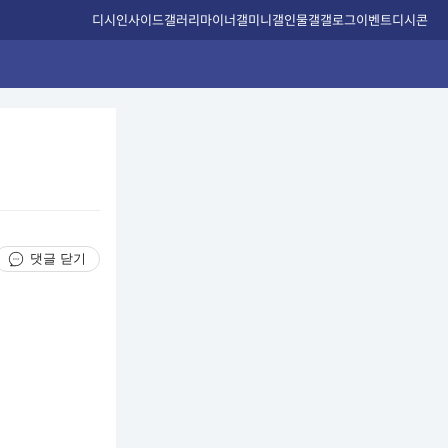
디시인사이드
갤러리
마이너갤
미니갤
인물갤
갤로그
이벤트
디시콘
댓글 닫기