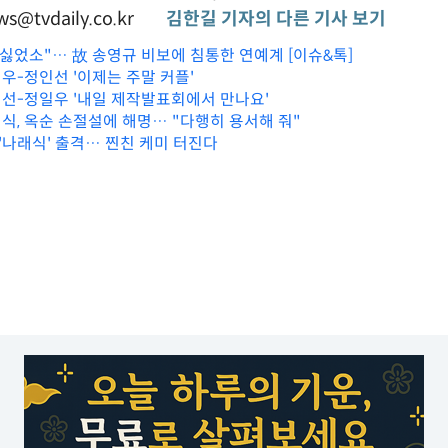
s@tvdaily.co.kr
김한길 기자의 다른 기사 보기
 싫었소"… 故 송영규 비보에 침통한 연예계 [이슈&톡]
일우-정인선 '이제는 주말 커플'
정인선-정일우 '내일 제작발표회에서 만나요'
 영식, 옥순 손절설에 해명… "다행히 용서해 줘"
'나래식' 출격… 찐친 케미 터진다