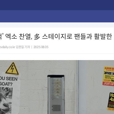
백’ 엑소 찬열, 多 스테이지로 팬들과 활발한
vdaily.co.kr 김한길 기자
|
2025.08.05