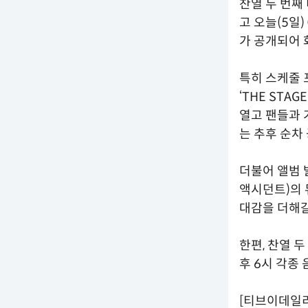
찬열 두 번째 
고 오늘(5일
가 공개되어 
특히 스케줄 
‘THE STA
열고 팬들과 
는 추후 순차
더불어 앨범 발매
액시던트)의 
대감을 더해갈
한편, 찬열 두
후 6시 각종
[티브이데일리 