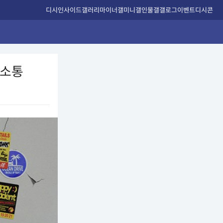
디시인사이드
갤러리
마이너갤
미니갤
인물갤
갤로그
이벤트
디시콘
 소통