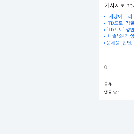
기사제보 new
"세상이 그리
[TD포토] 정
[TD포토] 
'나솔' 24기
문세윤·딘딘, 
0
공유
댓글 닫기