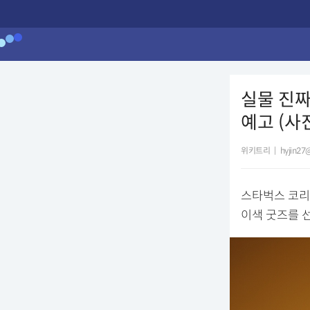
실물 진짜
예고 (사
위키트리
|
hyjin27
스타벅스 코리
이색 굿즈를 