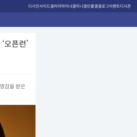
디시인사이드
갤러리
마이너갤
미니갤
인물갤
갤로그
이벤트
디시콘
‘오픈런’
 영감을 받은