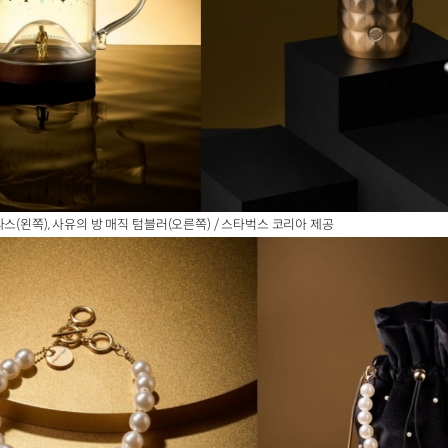
스(왼쪽), 사유의 방 매직 텀블러(오른쪽) / 스타벅스 코리아 제공