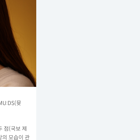
U:DS(뮷
 점(국보 제
상의 모습이 관