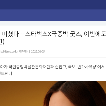
 미쳤다…스타벅스X국중박 굿즈, 이번에도 
진)
@wikitree.co.kr (정혁진)
|
2025.08.05
아가 국립중앙박물관문화재단과 손잡고, 국보 ‘반가사유상’에서
선보인다.