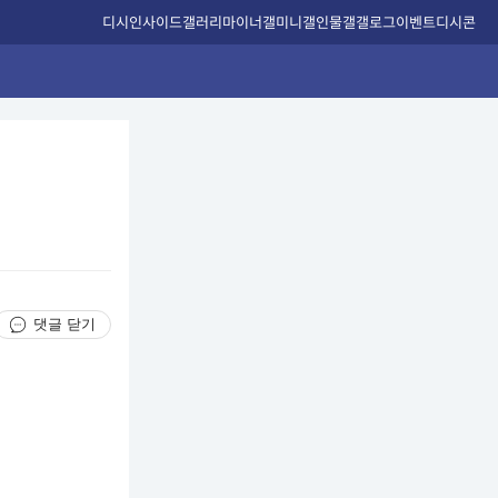
디시인사이드
갤러리
마이너갤
미니갤
인물갤
갤로그
이벤트
디시콘
댓글 닫기