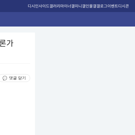
디시인사이드
갤러리
마이너갤
미니갤
인물갤
갤로그
이벤트
디시콘
평론가
댓글 닫기