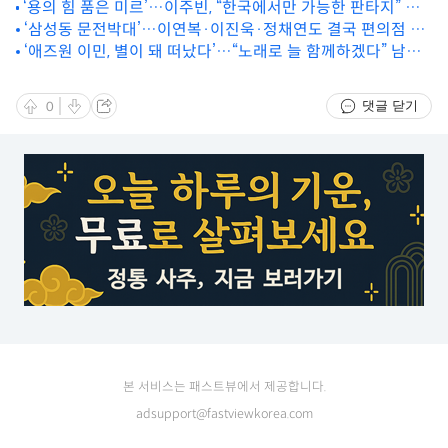
‘용의 힘 품은 미르’…이주빈, “한국에서만 가능한 판타지” 새
눈앞
드라마 ‘트웰브’로 액션 도전
‘삼성동 문전박대’…이연복·이진욱·정채연도 결국 편의점 한
끼
‘애즈원 이민, 별이 돼 떠났다’…“노래로 늘 함께하겠다” 남기
고
댓글 닫기
0
본 서비스는 패스트뷰에서 제공합니다.
adsupport@fastviewkorea.com