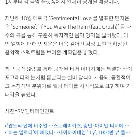
1시부터 각 음악 플랫폼에서 일제히 공개될 예정이다.
지난해 10월 데뷔곡 ‘Sentimental Love’를 발표한 민지운
은 ‘Someone’, ‘If You Were The Rain (feat. Crush)’ 등 다
수의 곡을 통해 꾸준히 독자적인 음악 영역을 넓혀왔다. 이
번 앨범에 대해 민지운은 더욱 깊어진 감정 표현과 확장된
음악적 스펙트럼을 보여줄 계획임을 밝혔다.
최근 공식 SNS를 통해 공개된 티저 이미지에는 특별한 타이
포그래피와 눈처럼 흩날리는 실버 장식이 사용돼, 몽환적이
고 독창적인 분위기로 앨범 테마를 시각적으로 표현하며 기
대감을 높였다.
사진=SM엔터테인먼트
‘압도적 단체 비주얼’…스트레이키즈, 승민·아이엔 티저에 완
전체 커버까지 한꺼번에 공개
‘아는 멜로디’에 빠졌다…세이마이네임 ‘iLy’, 1000만 뷰 돌파