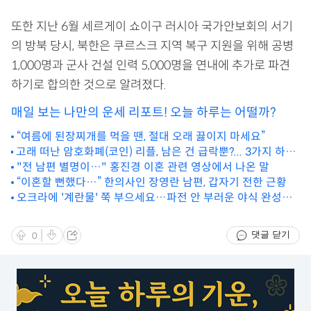
또한 지난 6월 세르게이 쇼이구 러시아 국가안보회의 서기
의 방북 당시, 북한은 쿠르스크 지역 복구 지원을 위해 공병
1,000명과 군사 건설 인력 5,000명을 연내에 추가로 파견
하기로 합의한 것으로 알려졌다.
매일 보는 나만의 운세 리포트! 오늘 하루는 어떨까?
“여름에 된장찌개를 먹을 땐, 절대 오래 끓이지 마세요”
고래 떠난 암호화폐(코인) 리플, 남은 건 급락뿐?... 3가지 하락
시나리오에 공포 심화
"전 남편 별명이…" 홍진경 이혼 관련 영상에서 나온 말
“이혼할 뻔했다…” 한의사인 장영란 남편, 갑자기 전한 근황
오크라에 '계란물' 쭉 부으세요…파전 안 부러운 야식 완성됩
니다
댓글 닫기
0