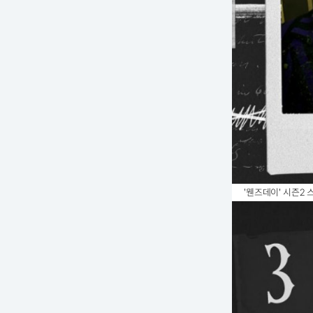
'웬즈데이' 시즌2 