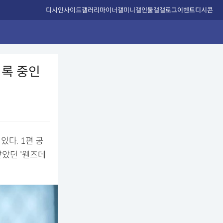
디시인사이드
갤러리
마이너갤
미니갤
인물갤
갤로그
이벤트
디시콘
기록 중인
다. 1편 공
받았던 '웬즈데