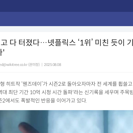
고 다 터졌다…넷플릭스 ‘1위’ 미친 듯이 
'
ed@wikitree.co.kr (권미정)
|
2025.08.08
 히트작 ‘웬즈데이’가 시즌2로 돌아오자마자 전 세계를 휩쓸고 있
역대 최단 기간 10억 시청 시간 돌파'라는 신기록을 세우며 주목
시즌2에서도 폭발적인 반응을 이어가고 있다.