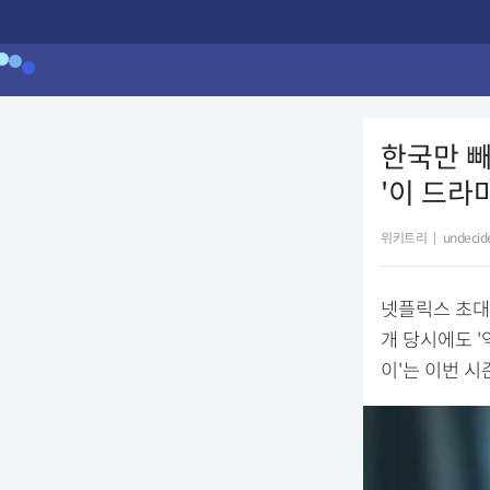
한국만 빼
'이 드라마
위키트리
|
undecid
넷플릭스 초대형
개 당시에도 '
이'는 이번 