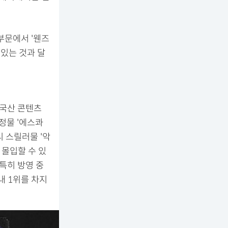
부문에서 '웬즈
 있는 것과 달
한국산 콘텐츠
법정물 '에스콰
리 스릴러물 '악
 몰입할 수 있
특히 방영 중
내 1위를 차지