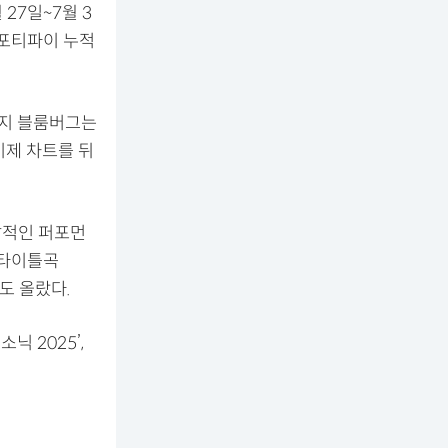
 27일~7월 3
스포티파이 누적
제지 블룸버그는
이제 차트를 뒤
폭발적인 퍼포먼
의 타이틀곡
에도 올랐다.
닉 2025’,