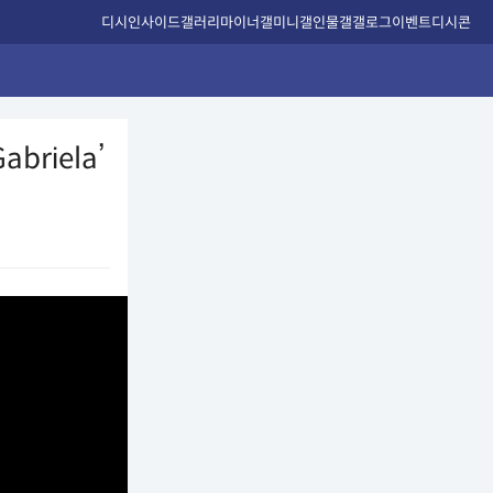
디시인사이드
갤러리
마이너갤
미니갤
인물갤
갤로그
이벤트
디시콘
briela’