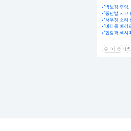
‘박보검 후임,
‘중단발 시크
‘서우젯 소리
‘바다를 배경으
‘힙함과 섹시미
0