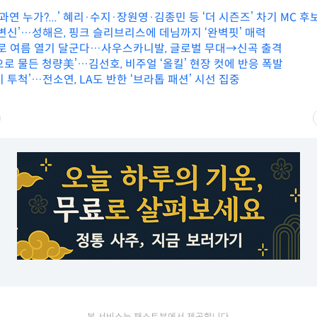
 과연 누가?...’ 혜리·수지·장원영·김종민 등 ‘더 시즌즈’ 차기 MC 후
 변신’…성해은, 핑크 슬리브리스에 데님까지 ‘완벽핏’ 매력
’로 여름 열기 달군다…사우스카니발, 글로벌 무대→신곡 출격
로 물든 청량美’…김선호, 비주얼 ‘올킬’ 현장 컷에 반응 폭발
 투척’…전소연, LA도 반한 ‘브라톱 패션’ 시선 집중