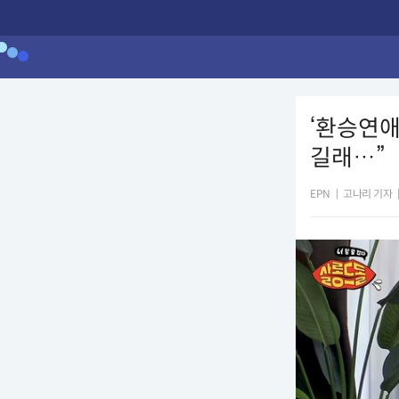
‘환승연애
길래…”
EPN
|
고나리 기자