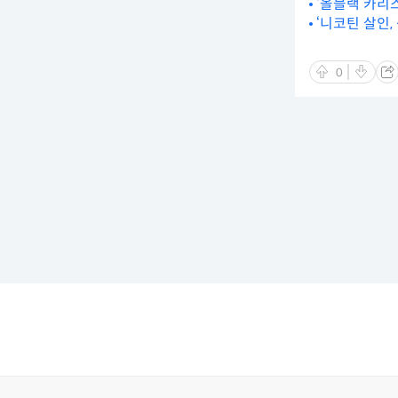
‘올블랙 카리
‘니코틴 살인
0