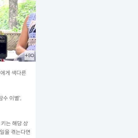
들에게 색다른
잠수 이별',
 키는 해당 상
 일을 겪는다면