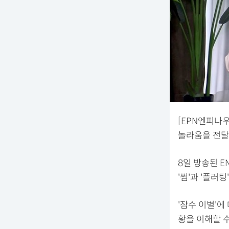
[EPN엔피나
놀라움을 전달
8일 방송된 EN
'썸'과 '플러
'잠수 이별'에
황을 이해할 