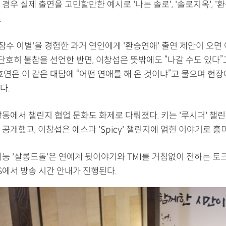
경우 실제 출연을 고민할만한 예시로 '나는 솔로', '솔로지옥', '
.
'잠수 이별'을 경험한 과거 연인에게 '환승연애' 출연 제안이 오면
 단호히 불참을 선언한 반면, 이창섭은 뜻밖에도 “나갈 수도 있다
효연은 이 같은 대답에 “어떤 연애를 해 온 것이냐”고 물으며 현
다.
활동에서 챌린지 협업 문화도 화제로 다뤄졌다. 키는 '루시퍼' 챌
공개했고, 이창섭은 에스파 'Spicy' 챌린지에 얽힌 이야기로 흥
예능 '살롱드돌'은 연예계 뒷이야기와 TMI를 거침없이 전하는 토
NS에서 방송 시간 안내가 진행된다.