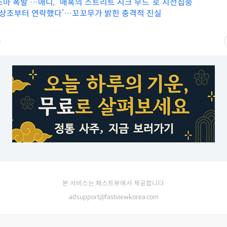
스마 폭발’…애니, “매혹의 스트리트 시크 무드”로 시선집중
, 상조부터 연락했다’…꼬꼬무가 밝힌 충격적 진실
본 서비스는 패스트뷰에서 제공합니다.
adsupport@fastviewkorea.com