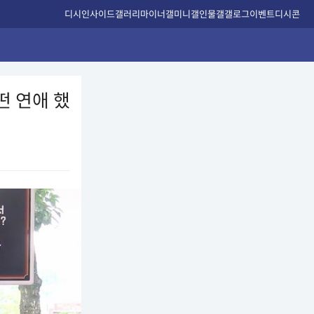
디시인사이드
갤러리
마이너갤
미니갤
인물갤
갤로그
이벤트
디시콘
떤 연애 했