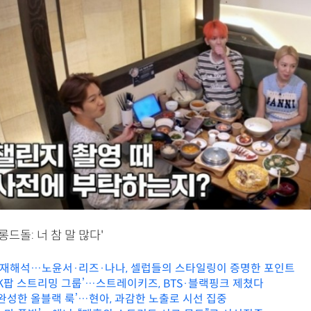
롱드돌: 너 참 말 많다'
의 재해석…노윤서·리즈·나나, 셀럽들의 스타일링이 증명한 포인트
 K팝 스트리밍 그룹’…스트레이키즈, BTS·블랙핑크 제쳤다
 완성한 올블랙 룩’…현아, 과감한 노출로 시선 집중