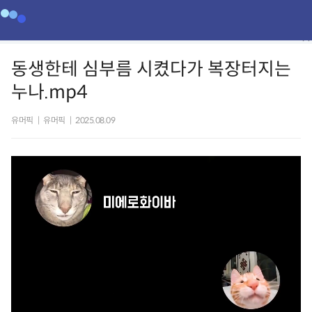
동생한테 심부름 시켰다가 복장터지는
누나.mp4
유머픽
|
유머픽
|
2025.08.09