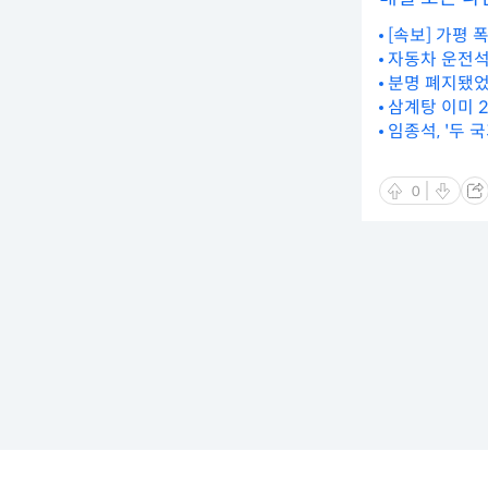
[속보] 가평 
자동차 운전석
분명 폐지됐었
삼계탕 이미 
임종석, '두 
0