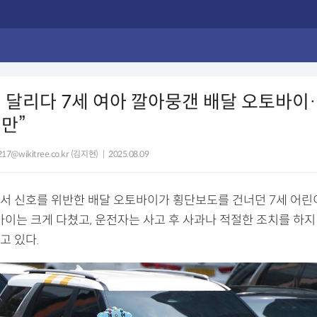
 달리다 7세 여아 깔아뭉갠 배달 오토바이
만”
1217@wikitree.co.kr (김지현)
|
2025.08.09
서 신호를 위반한 배달 오토바이가 횡단보도를 건너던 7세 어린
아이는 크게 다쳤고, 운전자는 사고 후 사과나 적절한 조치를 하지
고 있다.