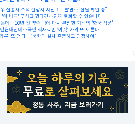
폭우 실종자 수색 현장서 시신 1구 발견…“신원 확인 중”
 '이 버튼' 무심코 껐다간…진짜 후회할 수 있습니다
는데…10년 전 약속 덕에 다시 부활한 기적의 ‘한국 작품’
2만원대인데…국민 식재료인 '이것' 가격 또 오른다
국가론' 또 언급…“북한의 실체 존중하고 인정해야”