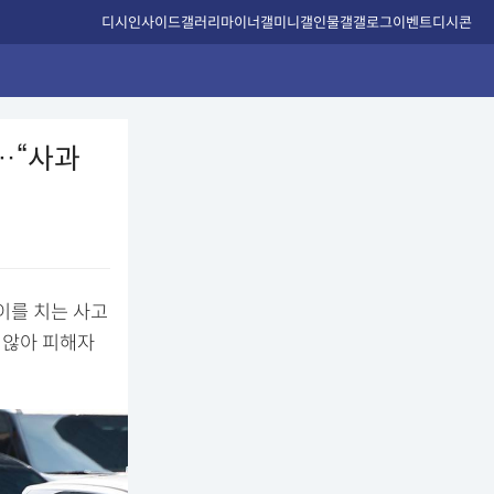
디시인사이드
갤러리
마이너갤
미니갤
인물갤
갤로그
이벤트
디시콘
…“사과
이를 치는 사고
 않아 피해자