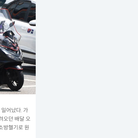
 일어났다. 가
달려오던 배달 오
 소방헬기로 원