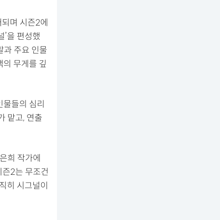
개되며 시즌2에
널’을 편성했
말과 주요 인물
택의 무게를 깊
인물들의 심리
가 맡고, 연출
김은희 작가에
 시즌2는 무조건
"솔직히 시그널이