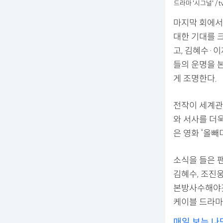
드라마 '시그널' / t
마지막 회에서
대한 기대를 크
고, 김혜수·
들의 운명을 
게 조명한다.
전작이 세계관
와 서사를 더욱
은 영화 ‘올빼
소식을 들은 팬
김혜수, 조진웅
본방사수해야겠다
케이블 드라마
매일 보는 나