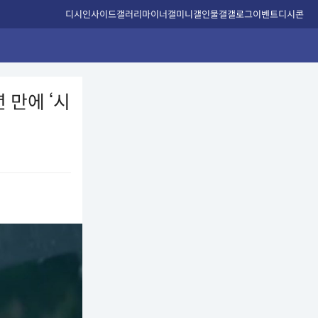
디시인사이드
갤러리
마이너갤
미니갤
인물갤
갤로그
이벤트
디시콘
 만에 ‘시