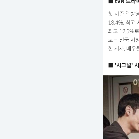
■ tvN 드
첫 시즌은 방
13.4%, 최
최고 12.5%
로는 전국 시청
한 서사, 배우
■ '시그널' 