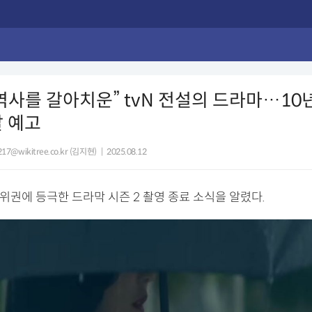
역사를 갈아치운” tvN 전설의 드라마…10년
발 예고
1217@wikitree.co.kr (김지현)
|
2025.08.12
순위권에 등극한 드라막 시즌 2 촬영 종료 소식을 알렸다.