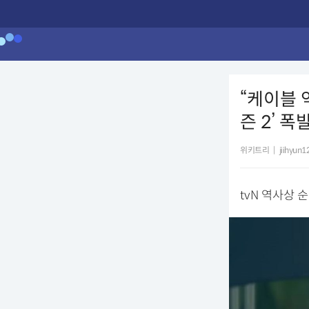
“케이블 
즌 2’ 폭
위키트리
|
jiihyun
tvN 역사상 