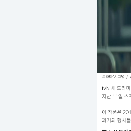
드라마 '시그널' / t
tvN 새 드라
지난 11일 
이 작품은 20
과거의 형사들