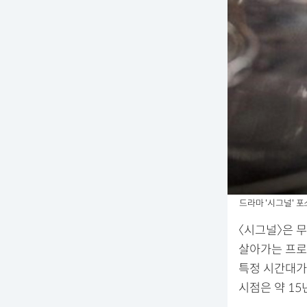
드라마 '시그널' 포스
〈시그널〉은 
살아가는 프로
특정 시간대가
시점은 약 15